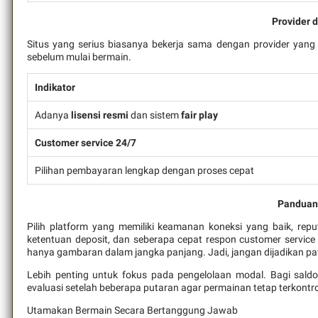
Provider d
Situs yang serius biasanya bekerja sama dengan provider yang p
sebelum mulai bermain.
Indikator
Adanya
lisensi resmi
dan sistem
fair play
Customer service 24/7
Pilihan pembayaran lengkap dengan proses cepat
Panduan 
Pilih platform yang memiliki keamanan koneksi yang baik, repu
ketentuan deposit, dan seberapa cepat respon customer service 
hanya gambaran dalam jangka panjang. Jadi, jangan dijadikan 
Lebih penting untuk fokus pada pengelolaan modal. Bagi sald
evaluasi setelah beberapa putaran agar permainan tetap terkontro
Utamakan Bermain Secara Bertanggung Jawab