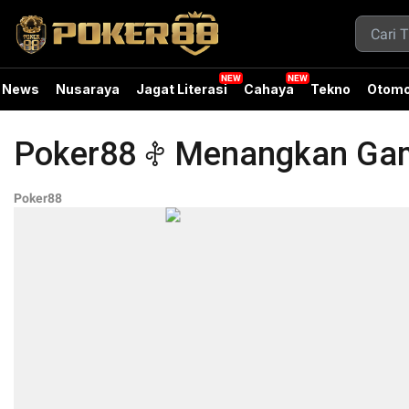
News
Nusaraya
Jagat Literasi
Cahaya
Tekno
Otomo
Poker88 𖤝 Menangkan Game
Poker88