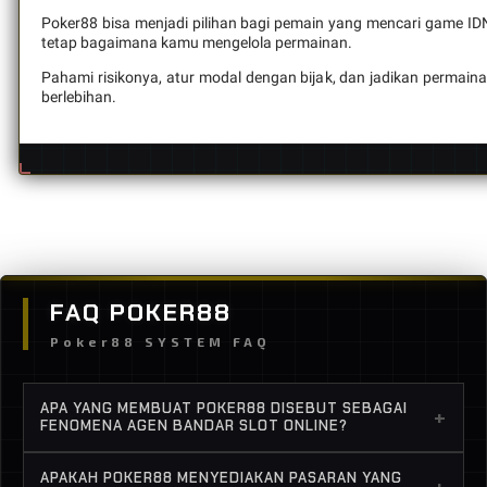
Poker88 bisa menjadi pilihan bagi pemain yang mencari game ID
tetap bagaimana kamu mengelola permainan.
Pahami risikonya, atur modal dengan bijak, dan jadikan permai
berlebihan.
FAQ POKER88
Poker88 SYSTEM FAQ
APA YANG MEMBUAT POKER88 DISEBUT SEBAGAI
+
FENOMENA AGEN BANDAR SLOT ONLINE?
Karena pertumbuhannya yang konsisten, sistem
APAKAH POKER88 MENYEDIAKAN PASARAN YANG
+