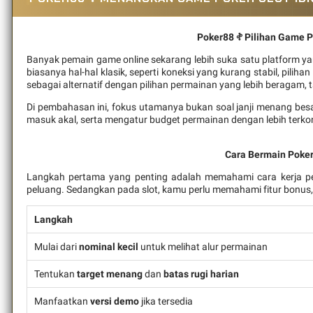
Poker88 𖤝 Pilihan Game 
Banyak pemain game online sekarang lebih suka satu platform yang
biasanya hal-hal klasik, seperti koneksi yang kurang stabil, pilih
sebagai alternatif dengan pilihan permainan yang lebih beragam, 
Di pembahasan ini, fokus utamanya bukan soal janji menang besa
masuk akal, serta mengatur budget permainan dengan lebih terkon
Cara Bermain Poker
Langkah pertama yang penting adalah memahami cara kerja per
peluang. Sedangkan pada slot, kamu perlu memahami fitur bonus, 
Langkah
Mulai dari
nominal kecil
untuk melihat alur permainan
Tentukan
target menang
dan
batas rugi harian
Manfaatkan
versi demo
jika tersedia